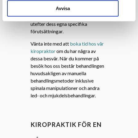
framgångsrikt behandla patienter,
Avvisa
med snabbt märkbara förbättringar.
Vi behandlar alltid varje patient
utefter dess egna specifika
förutsättningar.
Vänta inte med att
boka tid hos vår
kiropraktor
om du har några av
dessa besvär. När du kommer på
besök hos oss består behandlingen
huvudsakligen av manuella
behandlingsmetoder inklusive
spinala manipulationer och andra
led- och mjukdelsbehandlingar.
KIROPRAKTIK FÖR EN