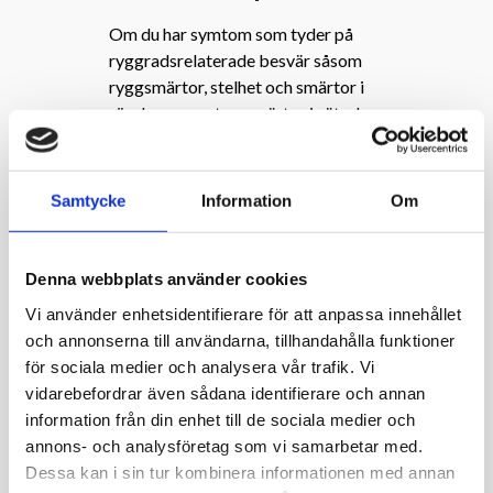
Om du har symtom som tyder på
ryggradsrelaterade besvär såsom
ryggsmärtor, stelhet och smärtor i
rörelseapparaten, smärtor i säte, ben
eller nacke och skuldror är det dags
att boka tid hos din kiropraktor.
Samtycke
Information
Om
Vanliga besvär som
Denna webbplats använder cookies
Vi använder enhetsidentifierare för att anpassa innehållet
behandlas av
och annonserna till användarna, tillhandahålla funktioner
för sociala medier och analysera vår trafik. Vi
vidarebefordrar även sådana identifierare och annan
kiropraktor
information från din enhet till de sociala medier och
annons- och analysföretag som vi samarbetar med.
Ryggradsrelaterade besvär är
Dessa kan i sin tur kombinera informationen med annan
kiropraktorns specialkompetens.