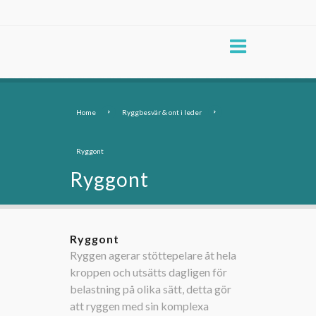
Home
Ryggbesvär & ont i leder
Ryggont
Ryggont
Ryggont
Ryggen agerar stöttepelare åt hela
kroppen och utsätts dagligen för
belastning på olika sätt, detta gör
att ryggen med sin komplexa