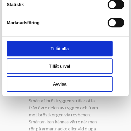
trauma eller diskbråck
k
Statistik
Sjukdomar som påverkar leder, muskler
e
och bindväv ¨
s
Marknadsföring
v
SYMPTOM
a
l
Smärta i nedre delen av ryggen (ländryggen)
Tillåt alla
känns oftast som en molande trötthetskänsla i
svanken med inslag av huggande eller
krampande smärtattacker. Smärtan kan sitta
Tillåt urval
mitt i ryggen, åt sidorna samt stråla nedåt
rumpan eller fram mot magen.
Ländryggssmärta kan bidra till problem med
Avvisa
ischiasnerven vilket då ger symtom i form av
strålande smärta ner längs baksidan av benet.
Smärta i bröstryggen strålar ofta
från övre delen av ryggen och fram
mot bröstkorgen via revbenen.
Smärtan kan kännas värre när man
rör på armar, nacke eller vid djupa