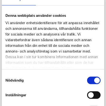
till ont i ryggen är oftast inte så
enkel att ta reda på då det sannolikt
rör sig om ett flertal faktorer samt
Denna webbplats använder cookies
att värken ofta utvecklats under en
Vi använder enhetsidentifierare för att anpassa innehållet
lång period.
och annonserna till användarna, tillhandahålla funktioner
för sociala medier och analysera vår trafik. Vi
ORSAKER TILL RYGGVÄ
vidarebefordrar även sådana identifierare och annan
information från din enhet till de sociala medier och
RK
annons- och analysföretag som vi samarbetar med.
Dessa kan i sin tur kombinera informationen med annan
information som du har tillhandahållit eller som de har
Några bidragande orsaker till ryggvärk, så
kallade riskfaktorer kan vara:
samlat in när du har använt deras tjänster.
S
Dålig hållning
Nödvändig
a
Stillasittande arbete
m
Åldersförändringar
t
Inställningar
Upprepade tunga lyft i vardagen
y
Skador på ryggen från till exempel ett
c