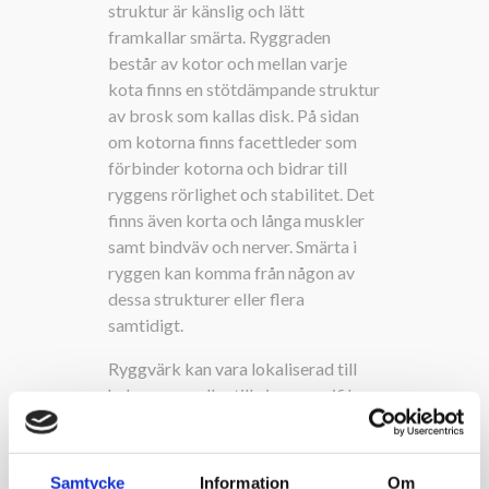
struktur är känslig och lätt
framkallar smärta. Ryggraden
består av kotor och mellan varje
kota finns en stötdämpande struktur
av brosk som kallas disk. På sidan
om kotorna finns facettleder som
förbinder kotorna och bidrar till
ryggens rörlighet och stabilitet. Det
finns även korta och långa muskler
samt bindväv och nerver. Smärta i
ryggen kan komma från någon av
dessa strukturer eller flera
samtidigt.
Ryggvärk kan vara lokaliserad till
hela ryggen eller till vissa specifika
delar, till exempel nedre delen av
ryggen, korsryggen, bröstryggen
eller mellan skulderbladen. Orsaken
Samtycke
Information
Om