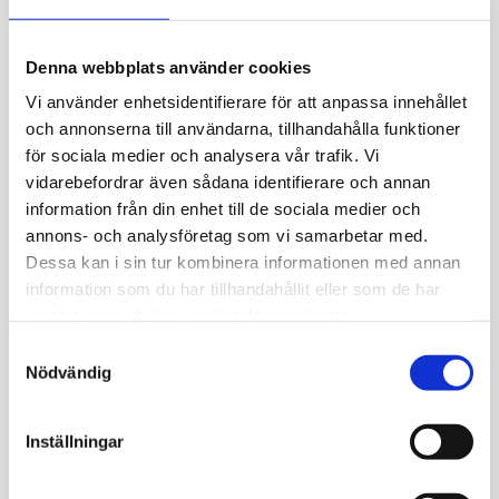
Massage behandlar
Denna webbplats använder cookies
Vi använder enhetsidentifierare för att anpassa innehållet
rygg & höfter
och annonserna till användarna, tillhandahålla funktioner
för sociala medier och analysera vår trafik. Vi
Behandling med
massage
är en
vidarebefordrar även sådana identifierare och annan
välbeprövad metod som dels kan
information från din enhet till de sociala medier och
vara till hjälp i den akuta fasen av
annons- och analysföretag som vi samarbetar med.
smärta men även om smärtan är av
Dessa kan i sin tur kombinera informationen med annan
mer långvarig karaktär. Massage
information som du har tillhandahållit eller som de har
kan vara ytlig och taktik men även
samlat in när du har använt deras tjänster.
djupgående. Behandlingen anpassas
S
efter aktuella problem och syftar till
Nödvändig
a
att minska smärta och motverka
m
framtida besvär. Behandling med
t
Inställningar
massage kan vara till hjälp vid flera
y
vanliga åkommor lokaliserade till
c
rygg och höfter, till exempel