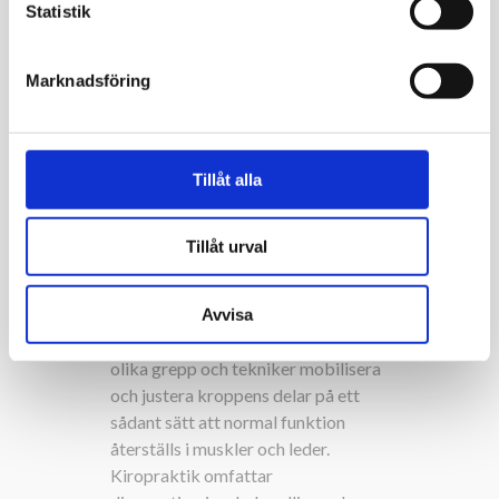
k
Statistik
ryggsmärta
, ont i höften, ont i
e
svanken eller ont i skuldran.
s
Massage kan även hjälpa vid till
Marknadsföring
v
exempel tennisarmbåge och värk i
a
benen.
l
Tillåt alla
Kiropraktisk
Tillåt urval
behandling
Kiropraktisk behandling
utförs med
Avvisa
händerna genom att med hjälp av
olika grepp och tekniker mobilisera
och justera kroppens delar på ett
sådant sätt att normal funktion
återställs i muskler och leder.
Kiropraktik omfattar