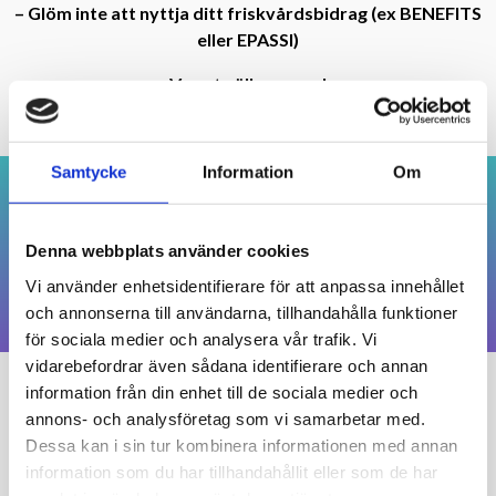
– Glöm inte att nyttja ditt friskvårdsbidrag (ex BENEFITS
eller EPASSI)
Varmt välkommen!
Samtycke
Information
Om
VAD VÅRA PATIENTER
SÄGER
Denna webbplats använder cookies
Vi använder enhetsidentifierare för att anpassa innehållet
[/trx_testimonials_item]
”Jag blev verkligen
”Stort tack Eric för
”Kompetenta och
”Toppen! Kom ut
”Julen är räddad!
”Jag hade aldrig
”Grymt bra och
”Fick bra akut
”Vilket ställe!
och annonserna till användarna, tillhandahålla funktioner
hjälp av min onda
Rekommenderar
Tack för hjälpen
empatiska, tack
klarat av helgen
hjälpen, hade
som en ny
trevligt
nöjd!”
för sociala medier och analysera vår trafik. Vi
nästan gett upp
utan din hjälp!
bemötande”
för hjälpen”
människa”
Emanuel”
starkt!”
axel +
vidarebefordrar även sådana identifierare och annan
rehabövningar,
om en smärtfri
Emanuel stort
information från din enhet till de sociala medier och
stort tack!”
tack!”
rygg”
VI SOM JOBBAR PÅ
annons- och analysföretag som vi samarbetar med.
MÄRSTA KIROPRAKTIK
Dessa kan i sin tur kombinera informationen med annan
information som du har tillhandahållit eller som de har